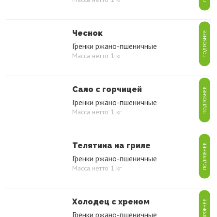
Чеснок
ПОДРОБНЕЕ
Гренки ржано-пшеничные
Масса нетто 1 кг
Сало с горчицей
ПОДРОБНЕЕ
Гренки ржано-пшеничные
Масса нетто 1 кг
Телятина на гриле
ПОДРОБНЕЕ
Гренки ржано-пшеничные
Масса нетто 1 кг
Холодец с хреном
ПОДРОБНЕЕ
Гренки ржано-пшеничные