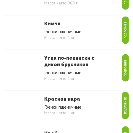
Масса нетто 900 г
Кимчи
ПОДРОБНЕЕ
Гренки пшеничные
Масса нетто 1 кг
Утка по-пекински с
ПОДРОБНЕЕ
дикой брусникой
Гренки пшеничные
Масса нетто 1 кг
Красная икра
ПОДРОБНЕЕ
Гренки пшеничные
Масса нетто 1 кг