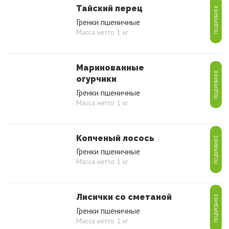
Тайский перец
ПОДРОБНЕЕ
Гренки пшеничные
Масса нетто 1 кг
Маринованные
ПОДРОБНЕЕ
огурчики
Гренки пшеничные
Масса нетто 1 кг
Копченый лосось
ПОДРОБНЕЕ
Гренки пшеничные
Масса нетто 1 кг
Лисички со сметаной
ПОДРОБНЕЕ
Гренки пшеничные
Масса нетто 1 кг