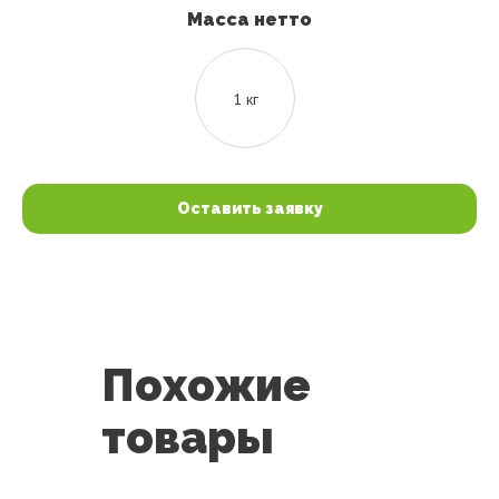
Масса нетто
1 кг
Оставить заявку
Похожие
товары