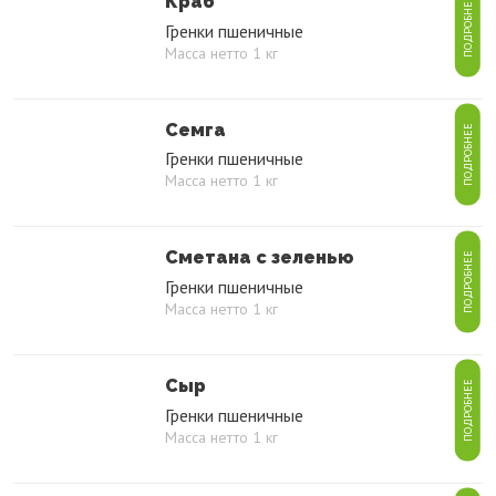
Краб
ПОДРОБНЕЕ
Гренки пшеничные
Масса нетто 1 кг
Семга
ПОДРОБНЕЕ
Гренки пшеничные
Масса нетто 1 кг
Сметана с зеленью
ПОДРОБНЕЕ
Гренки пшеничные
Масса нетто 1 кг
Сыр
ПОДРОБНЕЕ
Гренки пшеничные
Масса нетто 1 кг