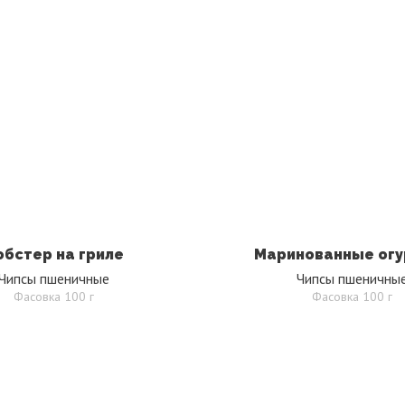
обстер на гриле
Маринованные огу
Чипсы пшеничные
Чипсы пшеничны
Фасовка 100 г
Фасовка 100 г