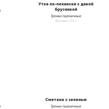
Утка по-пекински с дикой
брусникой
е
Гренки пшеничные
Фасовка 130 г
Сметана с зеленью
е
Гренки пшеничные