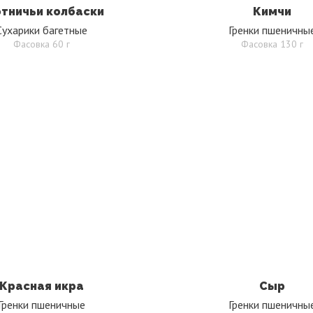
тничьи колбаски
Кимчи
Сухарики багетные
Гренки пшеничны
Фасовка 60 г
Фасовка 130 г
Красная икра
Сыр
Гренки пшеничные
Гренки пшеничны