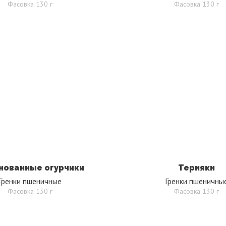
Фасовка 130 г
Фасовка 130 г
нованные огурчики
Терияки
Гренки пшеничные
Гренки пшеничны
Фасовка 130 г
Фасовка 130 г