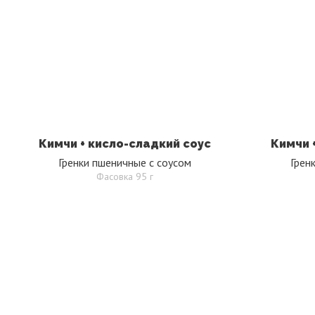
Кимчи + кисло-сладкий соус
Кимчи 
Гренки пшеничные с соусом
Грен
Фасовка 95 г