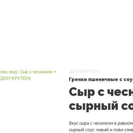
ПРОДУКЦИЯ
БРЕНДЫ
НОВОСТ
ДОН КРУТОН
Гренки пшеничные с со
Сыр с чес
сырный с
Вкус сыра с чесноком в равно
сырный соус: макай и лови сли