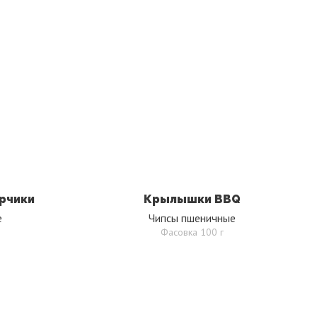
рчики
Крылышки BBQ
е
Чипсы пшеничные
Фасовка 100 г