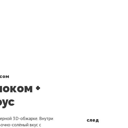
И
ЗАКУПКА
КОНТАКТЫ
ПАРТНЕРСТВО
усом
ноком +
оус
мерной 3D-обжарке. Внутри
след
вочно-солёный вкус с