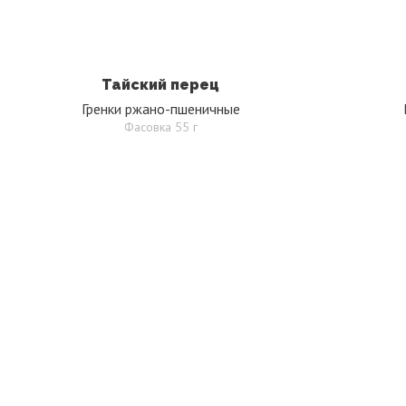
Тайский перец
Гренки ржано-пшеничные
Фасовка 55 г