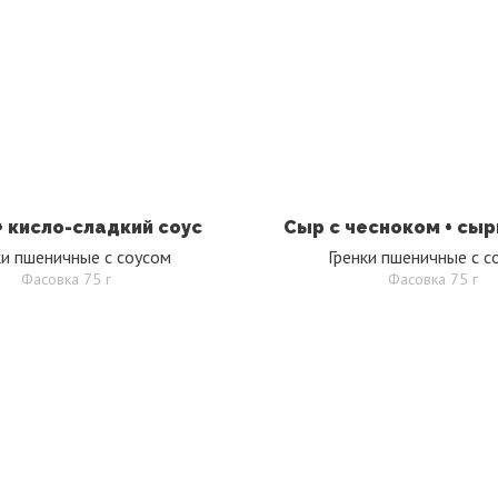
+ кисло-сладкий соус
Сыр с чесноком + сыр
ки пшеничные с соусом
Гренки пшеничные с с
Фасовка 75 г
Фасовка 75 г