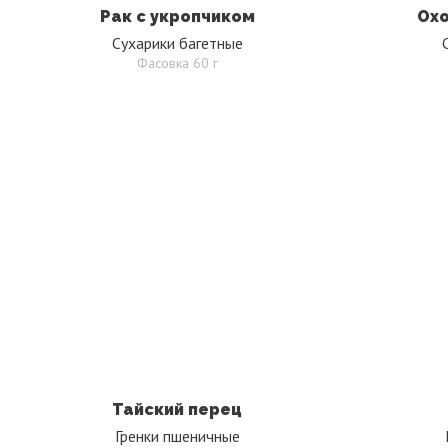
Рак с укропчиком
Охо
Сухарики багетные
Фасовка 60 г
Тайский перец
Гренки пшеничные