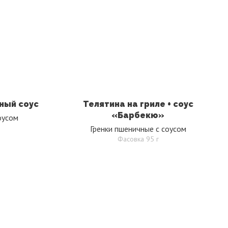
ный соус
Телятина на гриле + соус
«Барбекю»
оусом
Гренки пшеничные с соусом
Фасовка 95 г