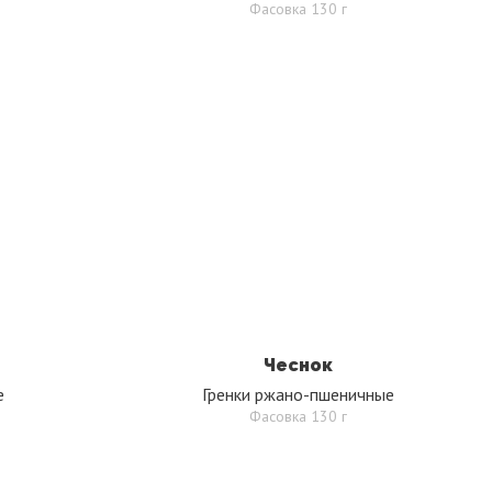
Фасовка 130 г
Чеснок
е
Гренки ржано-пшеничные
Фасовка 130 г