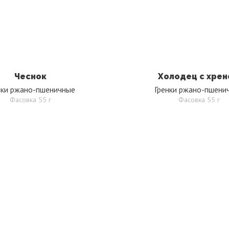
Чеснок
Холодец с хре
нки ржано-пшеничные
Гренки ржано-пшени
Фасовка 55 г
Фасовка 55 г