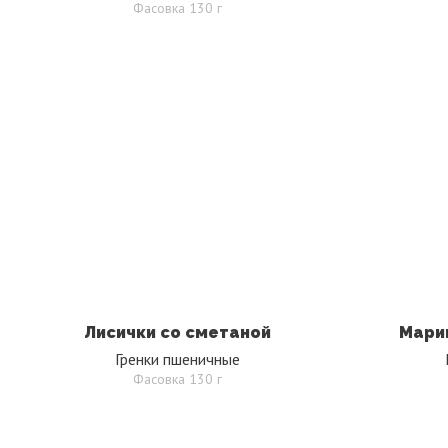
Фасовка 130 г
Лисички со сметаной
Мари
Гренки пшеничные
Фасовка 130 г