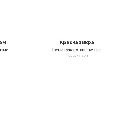
ном
Красная икра
чные
Гренки ржано-пшеничные
Фасовка 55 г