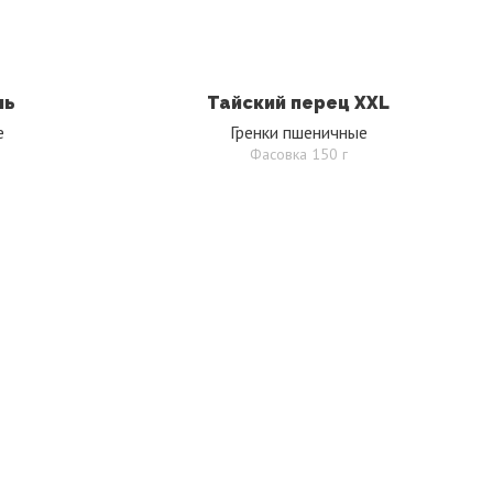
нь
Тайский перец XXL
е
Гренки пшеничные
Фасовка 150 г