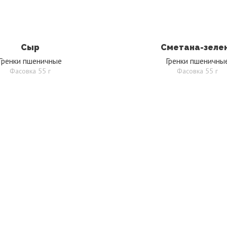
Сыр
Сметана-зеле
Гренки пшеничные
Гренки пшеничны
Фасовка 55 г
Фасовка 55 г