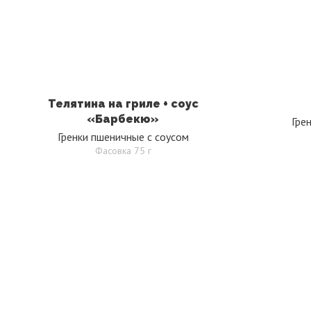
Телятина на гриле + соус
«Барбекю»
Гре
Гренки пшеничные с соусом
Фасовка 75 г